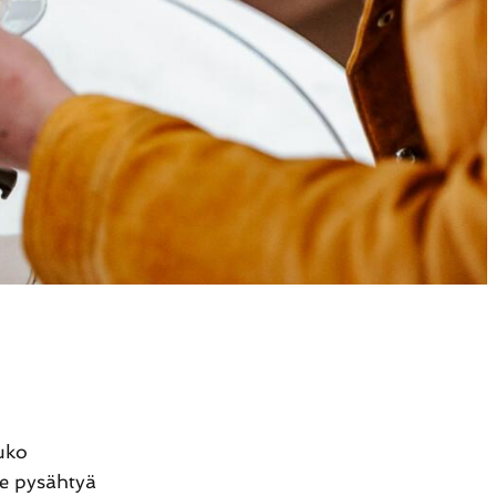
uko
te pysähtyä