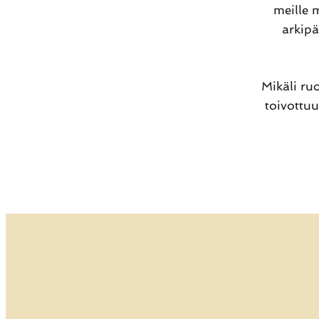
meille 
arkipä
Mikäli ru
toivottu