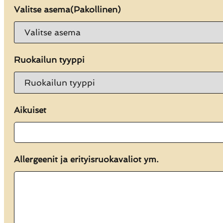
KK
Valitse asema
(Pakollinen)
dot
VVVV
Ruokailun tyyppi
Aikuiset
Allergeenit ja erityisruokavaliot ym.