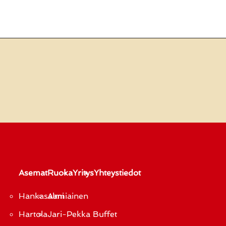
Asemat
Ruoka
Yritys
Yhteystiedot
Hankasalmi
Aamiainen
Hartola
Jari-Pekka Buffet