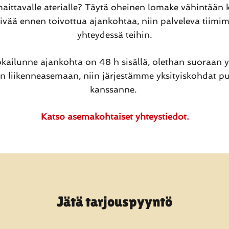
maittavalle aterialle? Täytä oheinen lomake vähintään k
ivää ennen toivottua ajankohtaa, niin palveleva tiim
yhteydessä teihin.
okailunne ajankohta on 48 h sisällä, olethan suoraan 
un liikenneasemaan, niin järjestämme yksityiskohdat pu
kanssanne.
Katso asemakohtaiset yhteystiedot.
Jätä tarjouspyyntö