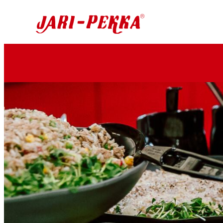
Siirry
Jari-Pekka Liikenneasemat 24h
suoraan
sisältöön
Hyvää
ruokaa
yötä
päivää!