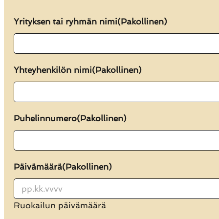
"
Yrityksen tai ryhmän nimi
(Pakollinen)
(Pakollinen)
"
näyttää
pakolliset
kentät
Yhteyhenkilön nimi
(Pakollinen)
Puhelinnumero
(Pakollinen)
Päivämäärä
(Pakollinen)
PP
Ruokailun päivämäärä
dot