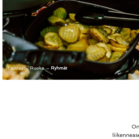
Etusivu
→
Ruoka
→
Ryhmät
On
liikenneas