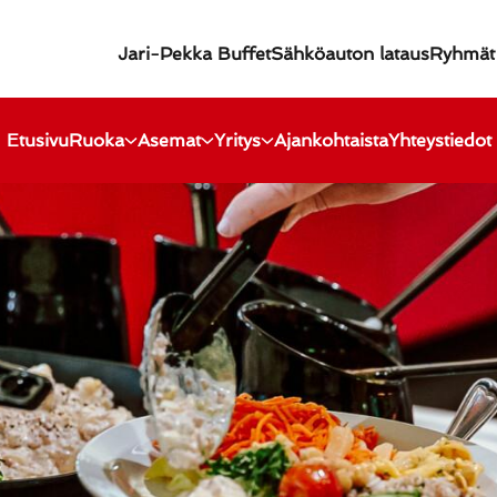
Jari-Pekka Buffet
Sähköauton lataus
Ryhmät
Etusivu
Ruoka
Asemat
Yritys
Ajankohtaista
Yhteystiedot