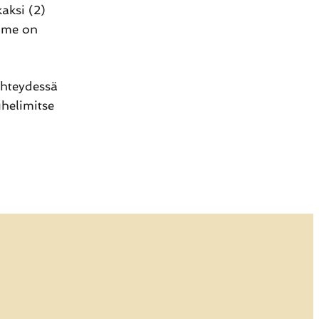
aksi (2)
imme on
yhteydessä
helimitse